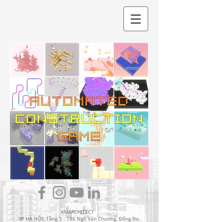
XMARCHITECT
VP HÀ NỘI: Tầng 3 - 186 Ngõ Văn Chương, Đống Đa,