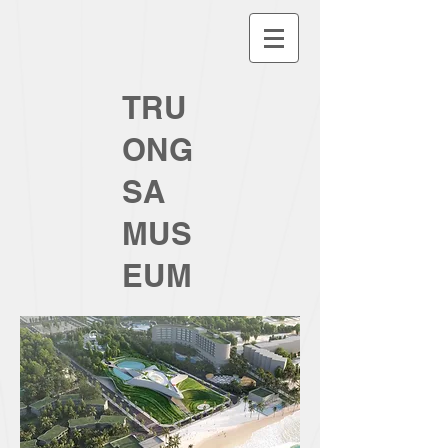
TRU
ONG
SA
MUS
EUM